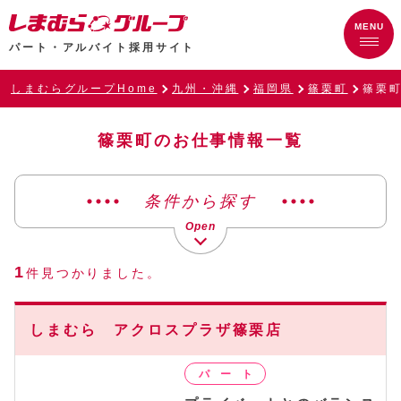
パート・アルバイト採用サイト
しまむらグループHome
九州・沖縄
福岡県
篠栗町
篠栗
篠栗町のお仕事情報一覧
条件から探す
1
件見つかりました。
しまむら アクロスプラザ篠栗店