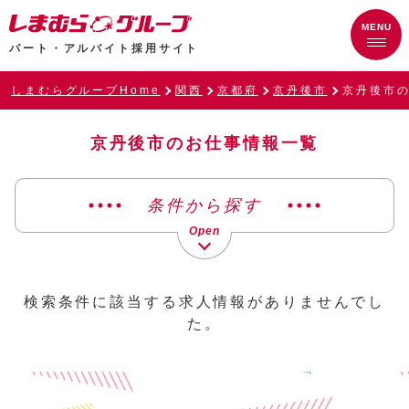
パート・アルバイト採用サイト
しまむらグループHome
関西
京都府
京丹後市
京丹後市
京丹後市のお仕事情報一覧
条件から探す
検索条件に該当する求人情報がありませんでし
た。