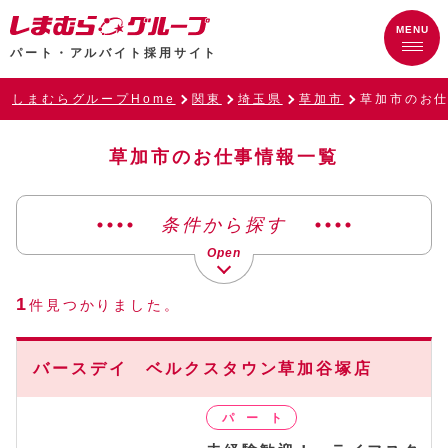
パート・アルバイト採用サイト
しまむらグループHome
関東
埼玉県
草加市
草加市のお
草加市のお仕事情報一覧
条件から探す
1
件見つかりました。
バースデイ ベルクスタウン草加谷塚店