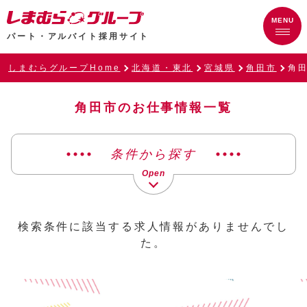
パート・アルバイト採用サイト
しまむらグループHome
北海道・東北
宮城県
角田市
角
角田市のお仕事情報一覧
条件から探す
検索条件に該当する求人情報がありませんでし
た。