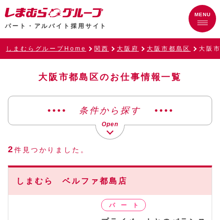
パート・アルバイト採用サイト
しまむらグループHome
関西
大阪府
大阪市都島区
大阪
大阪市都島区のお仕事情報一覧
条件から探す
2
件見つかりました。
しまむら ベルファ都島店