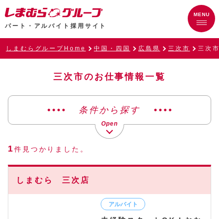
パート・アルバイト採用サイト
しまむらグループHome
中国・四国
広島県
三次市
三次
三次市のお仕事情報一覧
条件から探す
1
件見つかりました。
しまむら 三次店