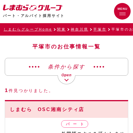
パート・アルバイト採用サイト
しまむらグループHome
関東
神奈川県
平塚市
平塚市の
平塚市のお仕事情報一覧
条件から探す
1
件見つかりました。
しまむら OSC湘南シティ店