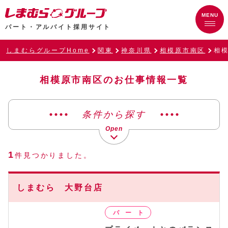
パート・アルバイト採用サイト
しまむらグループHome
関東
神奈川県
相模原市南区
相
相模原市南区のお仕事情報一覧
条件から探す
1
件見つかりました。
しまむら 大野台店