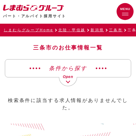
パート・アルバイト採用サイト
しまむらグループHome
北陸・甲信越
新潟県
三条市
三
三条市のお仕事情報一覧
条件から探す
検索条件に該当する求人情報がありませんでし
た。