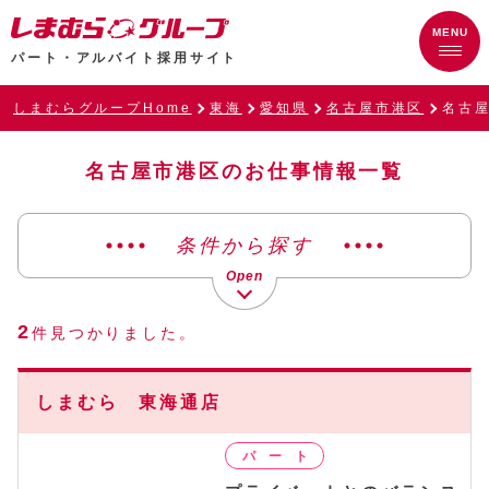
パート・アルバイト採用サイト
しまむらグループHome
東海
愛知県
名古屋市港区
名古
名古屋市港区のお仕事情報一覧
条件から探す
2
件見つかりました。
しまむら 東海通店