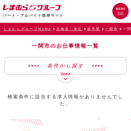
パート・アルバイト採用サイト
しまむらグループHome
北海道・東北
岩手県
一関市
一
一関市のお仕事情報一覧
条件から探す
検索条件に該当する求人情報がありませんでし
た。