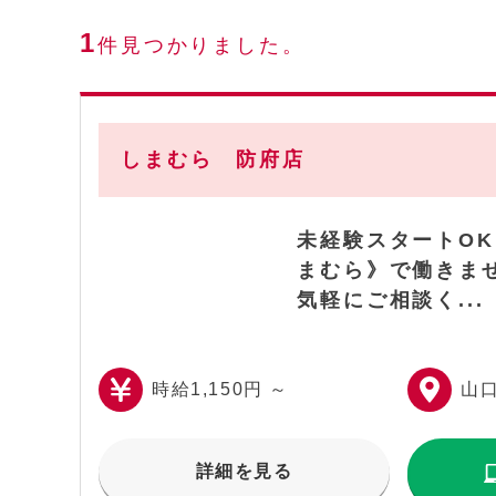
1
件見つかりました。
しまむら 防府店
未経験スタートO
まむら》で働きま
気軽にご相談く...
時給1,150円 ～
山
詳細を見る