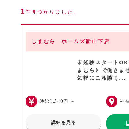
1
件見つかりました。
しまむら ホームズ新山下店
未経験スタートO
まむら》で働きま
気軽にご相談く...
時給1,340円 ～
神
詳細を見る