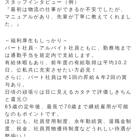
スタッフインタビュー（例）
『最初は物流の仕事ができるか不安でしたが、
マニュアルがあり、先輩が丁寧に教えてくれまし
た。』
～福利厚生もしっかり～
パート社員・アルバイト社員ともに、勤務地まで
は通勤手当を規定内で支給します。
有給休暇もあり、前年度の有給取得は平均10.2
日。公私共に充実させたい方必見！
さらに、パート社員は年1回の昇給＆年2回の賞
与あり。
日頃の頑張りは目に見えるカタチで評価しきちん
と還元◎
65歳の定年後、最長で70歳まで継続雇用が可能
なのもポイントです。
ほかにも、社員登用制度、永年勤続賞、退職金制
度、祝金、社員買物優待制度などうれしい待遇が
勢揃い！