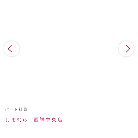
パート社員
パ
タ
しまむら 西神中央店